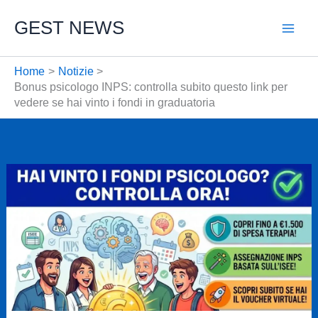
Vai
GEST NEWS
al
contenuto
Home
Notizie
Bonus psicologo INPS: controlla subito questo link per
vedere se hai vinto i fondi in graduatoria