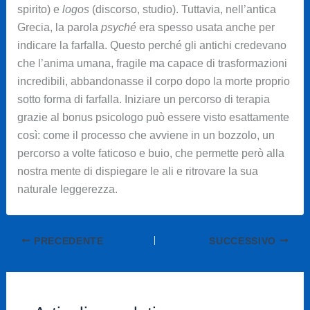
spirito) e
logos
(discorso, studio). Tuttavia, nell’antica
Grecia, la parola
psyché
era spesso usata anche per
indicare la farfalla. Questo perché gli antichi credevano
che l’anima umana, fragile ma capace di trasformazioni
incredibili, abbandonasse il corpo dopo la morte proprio
sotto forma di farfalla. Iniziare un percorso di terapia
grazie al bonus psicologo può essere visto esattamente
così: come il processo che avviene in un bozzolo, un
percorso a volte faticoso e buio, che permette però alla
nostra mente di dispiegare le ali e ritrovare la sua
naturale leggerezza.
PRECEDENTE
SUCCESSIVO