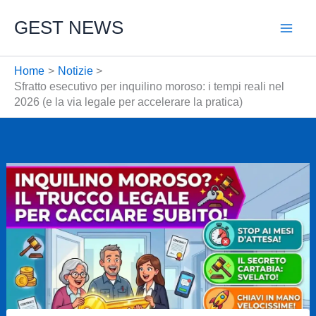
Vai
GEST NEWS
al
contenuto
Home
Notizie
Sfratto esecutivo per inquilino moroso: i tempi reali nel
2026 (e la via legale per accelerare la pratica)