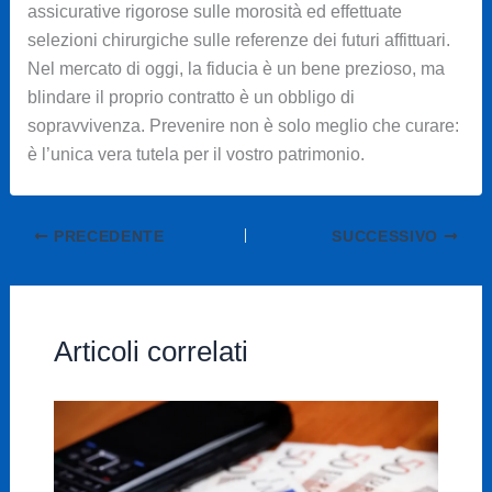
assicurative rigorose sulle morosità ed effettuate
selezioni chirurgiche sulle referenze dei futuri affittuari.
Nel mercato di oggi, la fiducia è un bene prezioso, ma
blindare il proprio contratto è un obbligo di
sopravvivenza. Prevenire non è solo meglio che curare:
è l’unica vera tutela per il vostro patrimonio.
PRECEDENTE
SUCCESSIVO
Articoli correlati