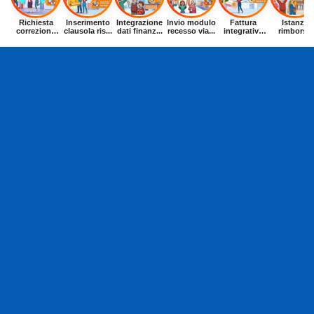
Richiesta
Inserimento
Integrazione
Invio modulo
Fattura
Istanza
correzione
clausola ris...
dati finanz...
recesso via...
integrativa
rimborso
dat...
entr...
buoni p...