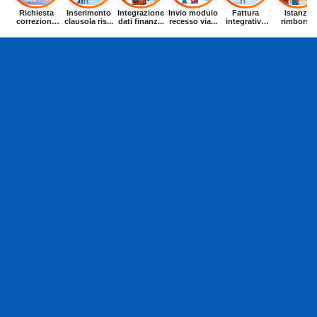
Richiesta
Inserimento
Integrazione
Invio modulo
Fattura
Istanza
correzione
clausola ris...
dati finanz...
recesso via...
integrativa
rimborso
dat...
entr...
buoni p...