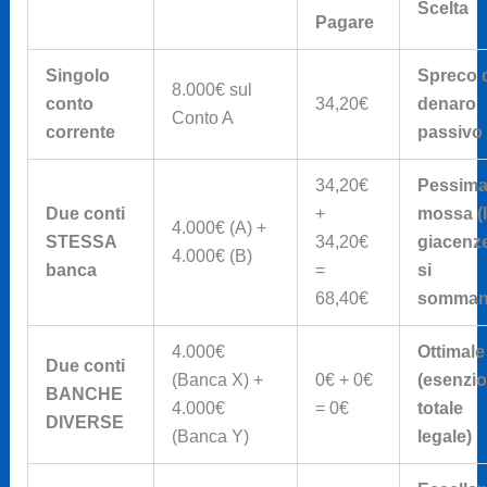
Scelta
Pagare
Singolo
Spreco 
8.000€ sul
conto
34,20€
denaro
Conto A
corrente
passivo
34,20€
Pessim
Due conti
+
mossa (
4.000€ (A) +
STESSA
34,20€
giacenz
4.000€ (B)
banca
=
si
68,40€
somman
4.000€
Ottimale
Due conti
(Banca X) +
0€ + 0€
(esenzi
BANCHE
4.000€
= 0€
totale
DIVERSE
(Banca Y)
legale)