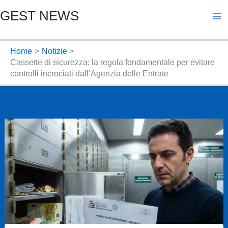
Vai
GEST NEWS
al
contenuto
Home
Notizie
Cassette di sicurezza: la regola fondamentale per evitare
controlli incrociati dall’Agenzia delle Entrate