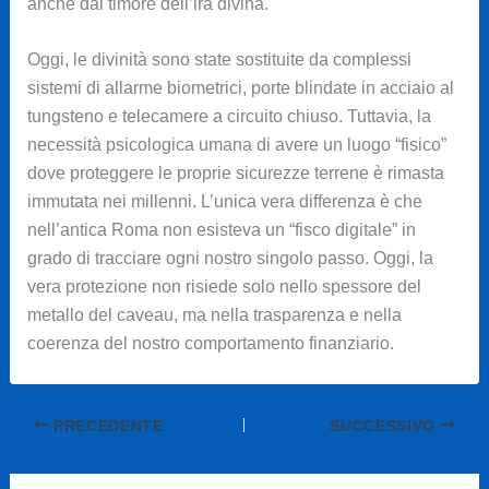
anche dal timore dell’ira divina.
Oggi, le divinità sono state sostituite da complessi
sistemi di allarme biometrici, porte blindate in acciaio al
tungsteno e telecamere a circuito chiuso. Tuttavia, la
necessità psicologica umana di avere un luogo “fisico”
dove proteggere le proprie sicurezze terrene è rimasta
immutata nei millenni. L’unica vera differenza è che
nell’antica Roma non esisteva un “fisco digitale” in
grado di tracciare ogni nostro singolo passo. Oggi, la
vera protezione non risiede solo nello spessore del
metallo del caveau, ma nella trasparenza e nella
coerenza del nostro comportamento finanziario.
PRECEDENTE
SUCCESSIVO