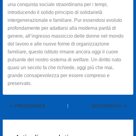
una conquista sociale straordinaria per i tempi,
introducendo il solido principio di solidarietà
intergenerazionale e familiare. Pur essendosi evoluto
profondamente per adattarsi alla moderna parità di
genere, all’ingresso massiccio delle donne nel mondo
del lavoro e alle nuove forme di organizzazione
familiare, questo istituto rimane ancora oggi il cuore
pulsante del nostro sistema di welfare. Un diritto nato
quasi un secolo fa che richiede, oggi più che mai,
grande consapevolezza per essere compreso e
preservato.
PRECEDENTE
SUCCESSIVO