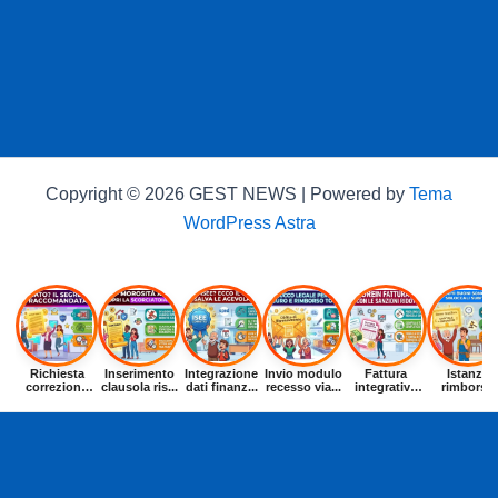
Copyright © 2026 GEST NEWS | Powered by
Tema
WordPress Astra
Richiesta
Inserimento
Integrazione
Invio modulo
Fattura
Istanza
correzione
clausola ris...
dati finanz...
recesso via...
integrativa
rimborso
dat...
entr...
buoni p...