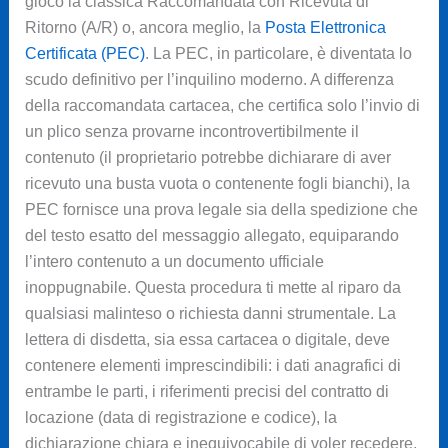
gioco la classica Raccomandata con Ricevuta di
Ritorno (A/R) o, ancora meglio, la
Posta Elettronica
Certificata (PEC)
. La PEC, in particolare, è diventata lo
scudo definitivo per l’inquilino moderno. A differenza
della raccomandata cartacea, che certifica solo l’invio di
un plico senza provarne incontrovertibilmente il
contenuto (il proprietario potrebbe dichiarare di aver
ricevuto una busta vuota o contenente fogli bianchi), la
PEC fornisce una prova legale sia della spedizione che
del testo esatto del messaggio allegato, equiparando
l’intero contenuto a un documento ufficiale
inoppugnabile. Questa procedura ti mette al riparo da
qualsiasi malinteso o richiesta danni strumentale. La
lettera di disdetta, sia essa cartacea o digitale, deve
contenere elementi imprescindibili: i dati anagrafici di
entrambe le parti, i riferimenti precisi del contratto di
locazione (data di registrazione e codice), la
dichiarazione chiara e inequivocabile di voler recedere,