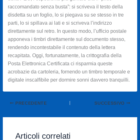
raccomandato senza busta”: si scriveva il testo della
disdetta su un foglio, lo si piegava su se stesso in tre
parti, lo si spillava ai lati e si scriveva l’indirizzo
direttamente sul retro. In questo modo, l’ufficio postale
apponeva i timbri direttamente sul documento stesso,
rendendo incontestabile il contenuto della lettera
recapitata. Oggi, fortunatamente, la crittografia della
Posta Elettronica Certificata ci risparmia queste
acrobazie da cartoleria, fornendo un timbro temporale e
digitale inscalfibile per dormire sonni davvero tranquilli.
PRECEDENTE
SUCCESSIVO
Articoli correlati