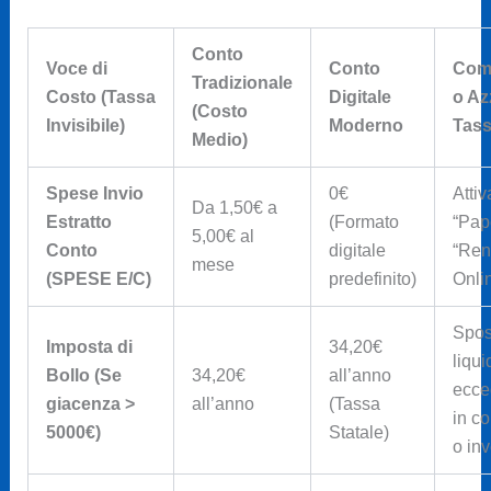
Conto
Voce di
Conto
Com
Tradizionale
Costo (Tassa
Digitale
o Az
(Costo
Invisibile)
Moderno
Tas
Medio)
Spese Invio
0€
Attiv
Da 1,50€ a
Estratto
(Formato
“Pap
5,00€ al
Conto
digitale
“Ren
mese
(SPESE E/C)
predefinito)
Onlin
Spos
Imposta di
34,20€
liqui
Bollo (Se
34,20€
all’anno
ecce
giacenza >
all’anno
(Tassa
in co
5000€)
Statale)
o inv