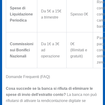
Rine
Spese di
cond
Da 5€ a 15€
Liquidazione
Spesso 0€
contr
a trimestre
Periodica
cambi
banc
Pass
Commissioni
Da 1€ a 3€
0€
pacc
sui Bonifici
ad
(Illimitati e
cont
Nazionali
operazione
gratuiti)
onli
zero.
Domande Frequenti (FAQ)
Cosa succede se la banca si rifiuta di eliminare le
spese di invio dell’estratto conto?
La banca non può
rifiutarsi di attivare la rendicontazione digitale se