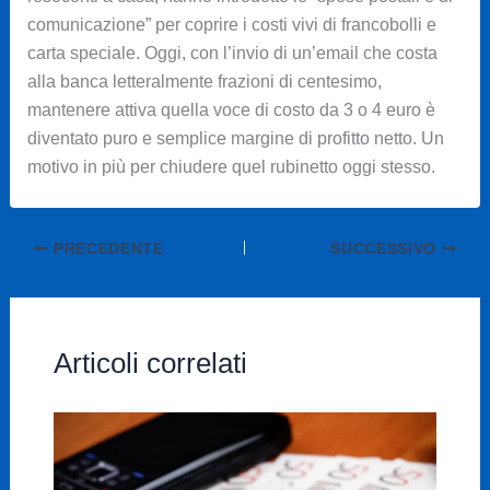
comunicazione” per coprire i costi vivi di francobolli e
carta speciale. Oggi, con l’invio di un’email che costa
alla banca letteralmente frazioni di centesimo,
mantenere attiva quella voce di costo da 3 o 4 euro è
diventato puro e semplice margine di profitto netto. Un
motivo in più per chiudere quel rubinetto oggi stesso.
PRECEDENTE
SUCCESSIVO
Articoli correlati