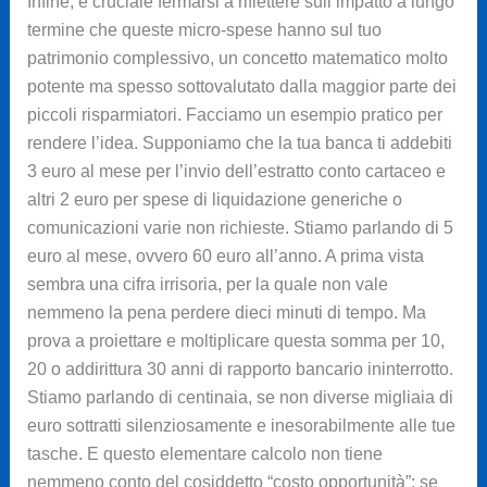
Infine, è cruciale fermarsi a riflettere sull’impatto a lungo
termine che queste micro-spese hanno sul tuo
patrimonio complessivo, un concetto matematico molto
potente ma spesso sottovalutato dalla maggior parte dei
piccoli risparmiatori. Facciamo un esempio pratico per
rendere l’idea. Supponiamo che la tua banca ti addebiti
3 euro al mese per l’invio dell’estratto conto cartaceo e
altri 2 euro per spese di liquidazione generiche o
comunicazioni varie non richieste. Stiamo parlando di 5
euro al mese, ovvero 60 euro all’anno. A prima vista
sembra una cifra irrisoria, per la quale non vale
nemmeno la pena perdere dieci minuti di tempo. Ma
prova a proiettare e moltiplicare questa somma per 10,
20 o addirittura 30 anni di rapporto bancario ininterrotto.
Stiamo parlando di centinaia, se non diverse migliaia di
euro sottratti silenziosamente e inesorabilmente alle tue
tasche. E questo elementare calcolo non tiene
nemmeno conto del cosiddetto “costo opportunità”: se