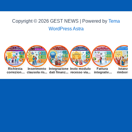
Copyright © 2026 GEST NEWS | Powered by
Tema
WordPress Astra
Richiesta
Inserimento
Integrazione
Invio modulo
Fattura
Istanza
correzione
clausola ris...
dati finanz...
recesso via...
integrativa
rimborso
dat...
entr...
buoni p...