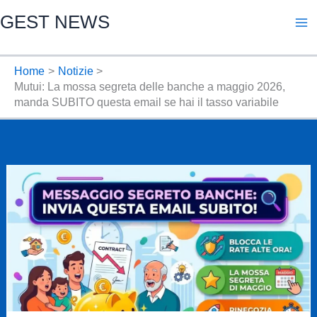
Vai
GEST NEWS
al
contenuto
Home
Notizie
Mutui: La mossa segreta delle banche a maggio 2026,
manda SUBITO questa email se hai il tasso variabile