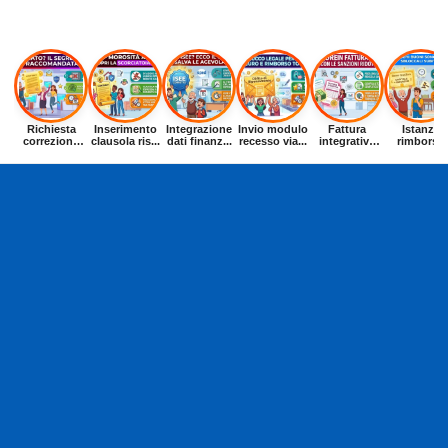
Richiesta
Inserimento
Integrazione
Invio modulo
Fattura
Istanza
correzione
clausola ris...
dati finanz...
recesso via...
integrativa
rimborso
dat...
entr...
buoni p...