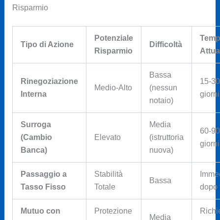
Risparmio
Potenziale
Tempi
Tipo di Azione
Difficoltà
Risparmio
Attua
Bassa
Rinegoziazione
15-30
Medio-Alto
(nessun
Interna
giorni
notaio)
Surroga
Media
60-90
(Cambio
Elevato
(istruttoria
giorni
Banca)
nuova)
Passaggio a
Stabilità
Immed
Bassa
Tasso Fisso
Totale
dopo 
Mutuo con
Protezione
Richi
Media