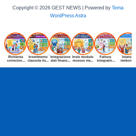
Copyright © 2026 GEST NEWS | Powered by
Tema
WordPress Astra
Richiesta
Inserimento
Integrazione
Invio modulo
Fattura
Istanza
correzione
clausola ris...
dati finanz...
recesso via...
integrativa
rimborso
dat...
entr...
buoni p...