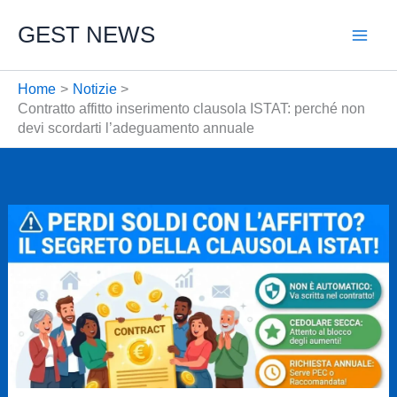
Vai
GEST NEWS
al
contenuto
Home
Notizie
Contratto affitto inserimento clausola ISTAT: perché non
devi scordarti l’adeguamento annuale