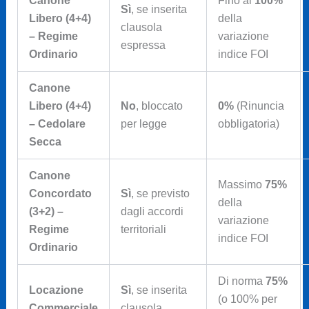
Canone
Fino al
100%
Sì
, se inserita
Libero (4+4)
della
clausola
– Regime
variazione
espressa
Ordinario
indice FOI
Canone
Libero (4+4)
No
, bloccato
0%
(Rinuncia
– Cedolare
per legge
obbligatoria)
Secca
Canone
Massimo
75%
Concordato
Sì
, se previsto
della
(3+2) –
dagli accordi
variazione
Regime
territoriali
indice FOI
Ordinario
Di norma
75%
Locazione
Sì
, se inserita
(o 100% per
Commerciale
clausola