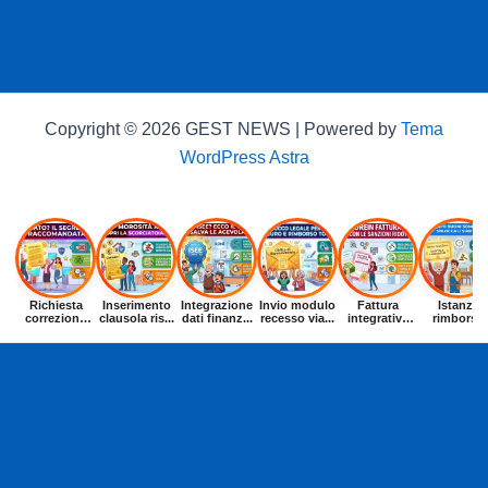
Copyright © 2026 GEST NEWS | Powered by
Tema
WordPress Astra
Richiesta
Inserimento
Integrazione
Invio modulo
Fattura
Istanza
correzione
clausola ris...
dati finanz...
recesso via...
integrativa
rimborso
dat...
entr...
buoni p...