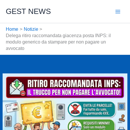
Vai
GEST NEWS
al
contenuto
Home
Notizie
Delega ritiro raccomandata giacenza posta INPS: il
modulo generico da stampare per non pagare un
avvocato