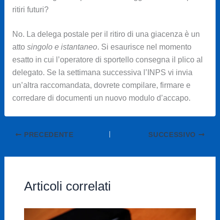
ritiri futuri?
No. La delega postale per il ritiro di una giacenza è un
atto
singolo e istantaneo
. Si esaurisce nel momento
esatto in cui l’operatore di sportello consegna il plico al
delegato. Se la settimana successiva l’INPS vi invia
un’altra raccomandata, dovrete compilare, firmare e
corredare di documenti un nuovo modulo d’accapo.
PRECEDENTE
SUCCESSIVO
Articoli correlati