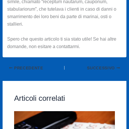
simile, chiamato “receptum nautarum, cauponum,
stabulariorum”, che tutelava i clienti in caso di danni o
smarrimento dei loro beni da parte di marinai, osti o
stallieri.
Spero che questo articolo ti sia stato utile! Se hai altre
domande, non esitare a contattarmi.
PRECEDENTE
SUCCESSIVO
Articoli correlati