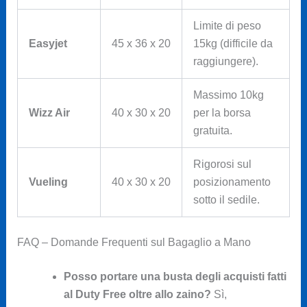
Limite di peso
Easyjet
45 x 36 x 20
15kg (difficile da
raggiungere).
Massimo 10kg
Wizz Air
40 x 30 x 20
per la borsa
gratuita.
Rigorosi sul
Vueling
40 x 30 x 20
posizionamento
sotto il sedile.
FAQ – Domande Frequenti sul Bagaglio a Mano
Posso portare una busta degli acquisti fatti
al Duty Free oltre allo zaino?
Sì,