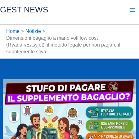
Vai
GEST NEWS
al
contenuto
Home
Notizie
Dimensioni bagaglio a mano voli low cost
(Ryanair/Easyjet): il metodo legale per non pagare il
supplemento stiva