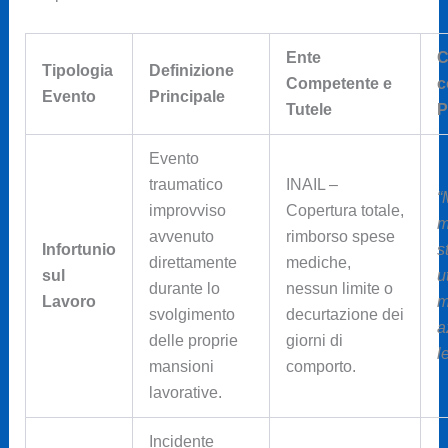
Ente
C
Tipologia
Definizione
Competente e
c
Evento
Principale
Tutele
P
Evento
traumatico
INAIL –
“
improvviso
Copertura totale,
m
avvenuto
rimborso spese
Infortunio
s
direttamente
mediche,
sul
u
durante lo
nessun limite o
Lavoro
m
svolgimento
decurtazione dei
a
delle proprie
giorni di
l
mansioni
comporto.
lavorative.
Incidente