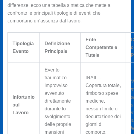
differenze, ecco una tabella sintetica che mette a
confronto le principali tipologie di eventi che
comportano un’assenza dal lavoro:
Ente
C
Tipologia
Definizione
Competente e
c
Evento
Principale
Tutele
P
Evento
traumatico
INAIL –
“
improvviso
Copertura totale,
m
avvenuto
rimborso spese
Infortunio
s
direttamente
mediche,
sul
u
durante lo
nessun limite o
Lavoro
m
svolgimento
decurtazione dei
a
delle proprie
giorni di
l
mansioni
comporto.