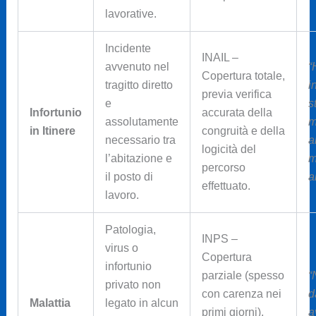
lavorative.
Incidente
INAIL –
avvenuto nel
“
Copertura totale,
tragitto diretto
i
previa verifica
e
s
Infortunio
accurata della
assolutamente
m
in Itinere
congruità e della
necessario tra
a
logicità del
l’abitazione e
m
percorso
il posto di
a
effettuato.
lavoro.
Patologia,
INPS –
virus o
Copertura
infortunio
parziale (spesso
“
privato non
con carenza nei
d
Malattia
legato in alcun
primi giorni),
a