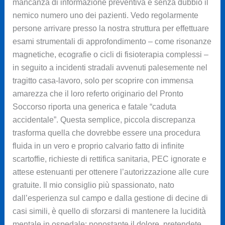
mancanza di informazione preventiva è senza dubbio il
nemico numero uno dei pazienti. Vedo regolarmente
persone arrivare presso la nostra struttura per effettuare
esami strumentali di approfondimento – come risonanze
magnetiche, ecografie o cicli di fisioterapia complessi –
in seguito a incidenti stradali avvenuti palesemente nel
tragitto casa-lavoro, solo per scoprire con immensa
amarezza che il loro referto originario del Pronto
Soccorso riporta una generica e fatale “caduta
accidentale”. Questa semplice, piccola discrepanza
trasforma quella che dovrebbe essere una procedura
fluida in un vero e proprio calvario fatto di infinite
scartoffie, richieste di rettifica sanitaria, PEC ignorate e
attese estenuanti per ottenere l’autorizzazione alle cure
gratuite. Il mio consiglio più spassionato, nato
dall’esperienza sul campo e dalla gestione di decine di
casi simili, è quello di sforzarsi di mantenere la lucidità
mentale in ospedale: nonostante il dolore, pretendete