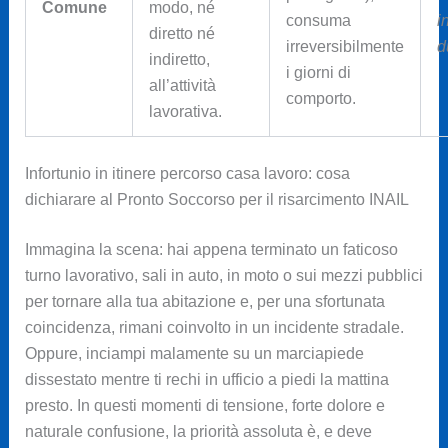
Comune
modo, né
consuma
i
diretto né
irreversibilmente
d
indiretto,
i giorni di
all’attività
comporto.
lavorativa.
Infortunio in itinere percorso casa lavoro: cosa
dichiarare al Pronto Soccorso per il risarcimento INAIL
Immagina la scena: hai appena terminato un faticoso
turno lavorativo, sali in auto, in moto o sui mezzi pubblici
per tornare alla tua abitazione e, per una sfortunata
coincidenza, rimani coinvolto in un incidente stradale.
Oppure, inciampi malamente su un marciapiede
dissestato mentre ti rechi in ufficio a piedi la mattina
presto. In questi momenti di tensione, forte dolore e
naturale confusione, la priorità assoluta è, e deve