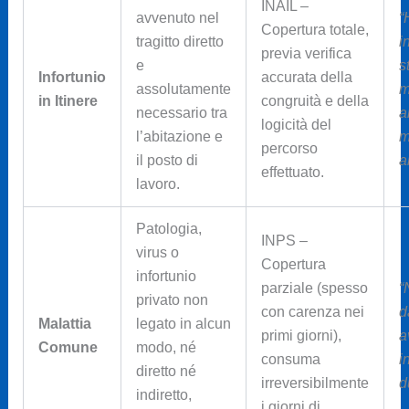
INAIL –
avvenuto nel
“
Copertura totale,
tragitto diretto
i
previa verifica
e
s
Infortunio
accurata della
assolutamente
m
in Itinere
congruità e della
necessario tra
a
logicità del
l’abitazione e
m
percorso
il posto di
a
effettuato.
lavoro.
Patologia,
INPS –
virus o
Copertura
infortunio
parziale (spesso
“
privato non
con carenza nei
d
Malattia
legato in alcun
primi giorni),
a
Comune
modo, né
consuma
i
diretto né
irreversibilmente
d
indiretto,
i giorni di