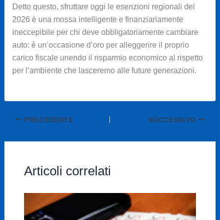
Detto questo, sfruttare oggi le esenzioni regionali del
2026 è una mossa intelligente e finanziariamente
ineccepibile per chi deve obbligatoriamente cambiare
auto: è un’occasione d’oro per alleggerire il proprio
carico fiscale unendo il risparmio economico al rispetto
per l’ambiente che lasceremo alle future generazioni.
PRECEDENTE
SUCCESSIVO
Articoli correlati