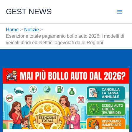
Vai
GEST NEWS
al
contenuto
Home
Notizie
Esenzione totale pagamento bollo auto 2026: i modelli di
veicoli ibridi ed elettrici agevolati dalle Regioni