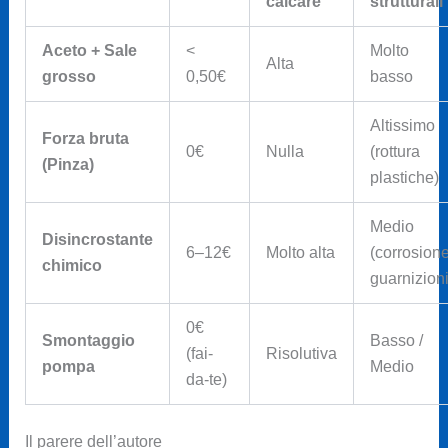
calcare
strutturali
Aceto + Sale
<
Molto
Alta
grosso
0,50€
basso
Altissimo
Forza bruta
0€
Nulla
(rottura
(Pinza)
plastiche)
Medio
Disincrostante
6–12€
Molto alta
(corrosion
chimico
guarnizioni
0€
Smontaggio
Basso /
(fai-
Risolutiva
pompa
Medio
da-te)
Il parere dell’autore