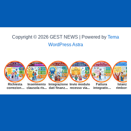
Copyright © 2026 GEST NEWS | Powered by
Tema
WordPress Astra
Richiesta
Inserimento
Integrazione
Invio modulo
Fattura
Istanza
correzione
clausola ris...
dati finanz...
recesso via...
integrativa
rimborso
dat...
entr...
buoni p...