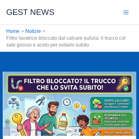
Vai
GEST NEWS
al
contenuto
Home
Notizie
Filtro lavatrice bloccato dal calcare pulizia: il trucco col
sale grosso e aceto per svitarlo subito