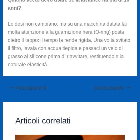
anni?
Le dosi non cambiano, ma su una macchina datata fai
molta attenzione alla guarnizione nera (O-ring) posta
dietro il tappo: il tempo la rende rigida. Una volta svitato
il filtro, lavala con acqua tiepida e passaci un velo di
grasso al silicone prima di riavvitare, restituendole la
naturale elasticità.
PRECEDENTE
SUCCESSIVO
Articoli correlati