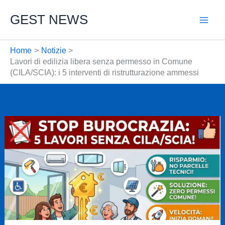
Vai
GEST NEWS
al
contenuto
Home
Notizie
Lavori di edilizia libera senza permesso in Comune
(CILA/SCIA): i 5 interventi di ristrutturazione ammessi