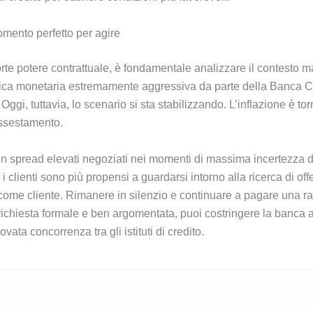
mento perfetto per agire
te potere contrattuale, è fondamentale analizzare il contesto m
tica monetaria estremamente aggressiva da parte della Banca Cent
Oggi, tuttavia, lo scenario si sta stabilizzando. L’inflazione è torna
assestamento.
 con spread elevati negoziati nei momenti di massima incertezza 
clienti sono più propensi a guardarsi intorno alla ricerca di offert
come cliente. Rimanere in silenzio e continuare a pagare una rata
ichiesta formale e ben argomentata, puoi costringere la banca a s
vata concorrenza tra gli istituti di credito.