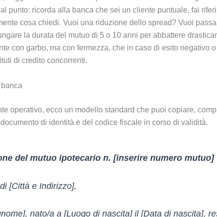
o al punto: ricorda alla banca che sei un cliente puntuale, fai rife
amente cosa chiedi. Vuoi una riduzione dello spread? Vuoi passar
gare la durata del mutuo di 5 o 10 anni per abbattere drasticam
ente con garbo, ma con fermezza, che in caso di esito negativo o d
ituti di credito concorrenti.
a banca
ente operativo, ecco un modello standard che puoi copiare, compila
 documento di identità e del codice fiscale in corso di validità.
ione del mutuo ipotecario n. [inserire numero mutuo]
i [Città e Indirizzo],
ome], nato/a a [Luogo di nascita] il [Data di nascita], resi