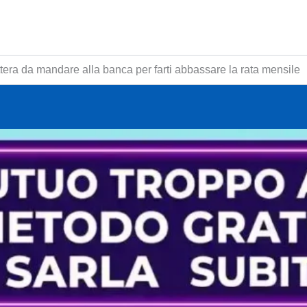
ttera da mandare alla banca per farti abbassare la rata mensile