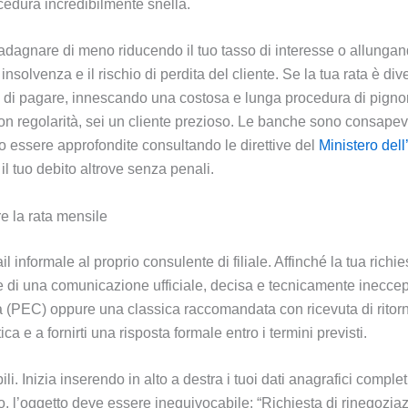
cedura incredibilmente snella.
dagnare di meno riducendo il tuo tasso di interesse o allungan
di insolvenza e il rischio di perdita del cliente. Se la tua rata è d
a di pagare, innescando una costosa e lunga procedura di pigno
con regolarità, sei un cliente prezioso. Le banche sono consapevo
o essere approfondite consultando le direttive del
Ministero del
 il tuo debito altrove senza penali.
re la rata mensile
l informale al proprio consulente di filiale. Affinché la tua rich
di una comunicazione ufficiale, decisa e tecnicamente ineccepibil
a (PEC) oppure una classica raccomandata con ricevuta di ritorno
tica e a fornirti una risposta formale entro i termini previsti.
 Inizia inserendo in alto a destra i tuoi dati anagrafici completi, 
, l’oggetto deve essere inequivocabile: “Richiesta di rinegoziaz