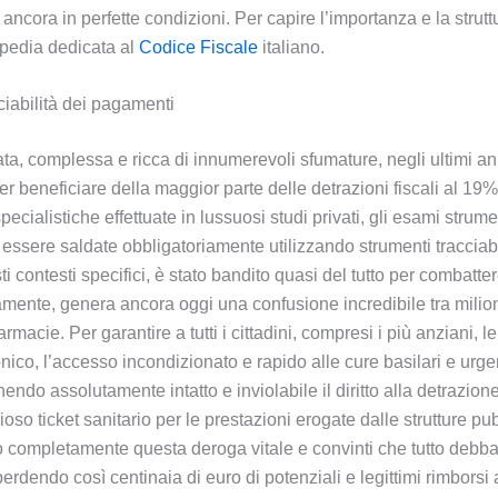
ncora in perfette condizioni. Per capire l’importanza e la struttur
ipedia dedicata al
Codice Fiscale
italiano.
acciabilità dei pagamenti
a, complessa e ricca di innumerevoli sfumature, negli ultimi anni 
er beneficiare della maggior parte delle detrazioni fiscali al 19
specialistiche effettuate in lussuosi studi privati, gli esami stru
o essere saldate obbligatoriamente utilizzando strumenti tracciab
sti contesti specifici, è stato bandito quasi del tutto per combat
mente, genera ancora oggi una confusione incredibile tra milioni 
farmacie. Per garantire a tutti i cittadini, compresi i più anziani
ico, l’accesso incondizionato e rapido alle cure basilari e urge
do assolutamente intatto e inviolabile il diritto alla detrazion
oso ticket sanitario per le prestazioni erogate dalle strutture pu
o completamente questa deroga vitale e convinti che tutto debba
 perdendo così centinaia di euro di potenziali e legittimi rimborsi 