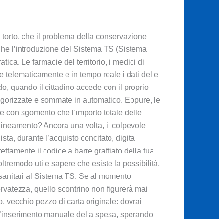
 a torto, che il problema della conservazione
e che l’introduzione del Sistema TS (Sistema
ca. Le farmacie del territorio, i medici di
re telematicamente e in tempo reale i dati delle
do, quando il cittadino accede con il proprio
tegorizzate e sommate in automatico. Eppure, le
e con sgomento che l’importo totale delle
lineamento? Ancora una volta, il colpevole
sta, durante l’acquisto concitato, digita
ttamente il codice a barre graffiato della tua
 oltremodo utile sapere che esiste la possibilità,
ti sanitari al Sistema TS. Se al momento
servatezza, quello scontrino non figurerà mai
o, vecchio pezzo di carta originale: dovrai
 l’inserimento manuale della spesa, sperando