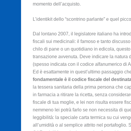
momento dell’acquisto.
L’identikit dello “scontrino parlante” e quel picc
Dal lontano 2007, il legislatore italiano ha intr
fiscali sui medicinali: il famoso e tanto discuss
chilo di pane o un quotidiano in edicola, questo
transazione avvenuta. Deve indicare la natura de
(spesso indicata con il codice alfanumerico di Au
Ed è esattamente in quest’ultimo passaggio che 
fondamentale è il codice fiscale del destinata
la tessera sanitaria della prima persona che capi
in farmacia a ritirare la ricetta, senza considerar
fiscale di tua moglie, e lei non risulta essere f
nemmeno lei potrà farlo se non necessita di quel
leggibilità: la speciale carta termica su cui ve
all’umidità o al semplice attrito nel portafoglio