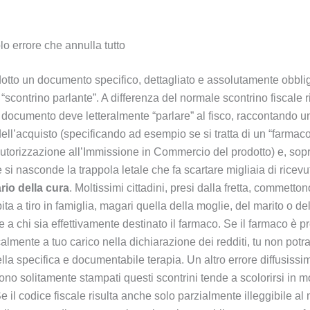
olo errore che annulla tutto
odotto un documento specifico, dettagliato e assolutamente obblig
o “scontrino parlante”. A differenza del normale scontrino fiscale
 documento deve letteralmente “parlare” al fisco, raccontando un
ll’acquisto (specificando ad esempio se si tratta di un “farmaco”
torizzazione all’Immissione in Commercio del prodotto) e, soprattu
si nasconde la trappola letale che fa scartare migliaia di ricev
rio della cura
. Moltissimi cittadini, presi dalla fretta, commett
ta a tiro in famiglia, magari quella della moglie, del marito o d
e a chi sia effettivamente destinato il farmaco. Se il farmaco è pre
iscalmente a tuo carico nella dichiarazione dei redditi, tu non pot
la specifica e documentabile terapia. Un altro errore diffusissi
ngono solitamente stampati questi scontrini tende a scolorirsi in
. Se il codice fiscale risulta anche solo parzialmente illeggibile