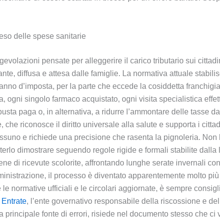
peso delle spese sanitarie
gevolazioni pensate per alleggerire il carico tributario sui cittadi
e, diffusa e attesa dalle famiglie. La normativa attuale stabilisc
anno d’imposta, per la parte che eccede la cosiddetta franchigia
, ogni singolo farmaco acquistato, ogni visita specialistica effe
usta paga o, in alternativa, a ridurre l’ammontare delle tasse da
che riconosce il diritto universale alla salute e supporta i cittad
essuno e richiede una precisione che rasenta la pignoleria. Non b
rlo dimostrare seguendo regole rigide e formali stabilite dalla l
 di ricevute scolorite, affrontando lunghe serate invernali con 
ministrazione, il processo è diventato apparentemente molto pi
 le normative ufficiali e le circolari aggiornate, è sempre consig
e Entrate
, l’ente governativo responsabile della riscossione e del
la principale fonte di errori, risiede nel documento stesso che c