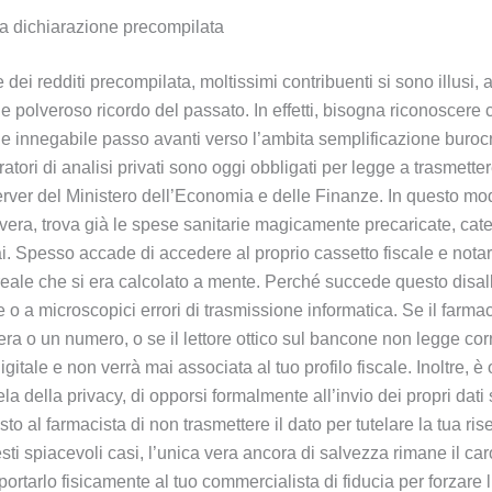
lla dichiarazione precompilata
 dei redditi precompilata, moltissimi contribuenti si sono illusi,
 e polveroso ricordo del passato. In effetti, bisogna riconoscer
innegabile passo avanti verso l’ambita semplificazione burocrati
ratori di analisi privati sono oggi obbligati per legge a trasmette
 server del Ministero dell’Economia e delle Finanze. In questo mo
vera, trova già le spese sanitarie magicamente precaricate, ca
. Spesso accade di accedere al proprio cassetto fiscale e notar
reale che si era calcolato a mente. Perché succede questo disal
 o a microscopici errori di trasmissione informatica. Se il farmaci
a o un numero, o se il lettore ottico sul bancone non legge corre
igitale e non verrà mai associata al tuo profilo fiscale. Inoltre, è
ela della privacy, di opporsi formalmente all’invio dei propri da
sto al farmacista di non trasmettere il dato per tutelare la tua ri
esti spiacevoli casi, l’unica vera ancora di salvezza rimane il car
rtarlo fisicamente al tuo commercialista di fiducia per forzare