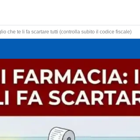
io che te li fa scartare tutti (controlla subito il codice fiscale)