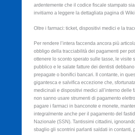
ardentemente che il codice fiscale stampato sia a
invitiamo a leggere la dettagliata pagina di Wik
Oltre i farmaci: ticket, dispositivi medici e la tr
Per rendere l’intera faccenda ancora più articolat
obbligo della tracciabilità dei pagamenti per pot
ottenere lo sconto sperato sulle tasse, le visite 
pubblico e le salate fatture dei dentisti debban
prepagate o bonifici bancari. Il contante, in que
gigantesca e salvifica eccezione che, sfortunata
medicinali e dispositivi medici all’interno delle 
non sanno usare strumenti di pagamento elettron
pagare i farmaci in banconote e monete, mantenen
integralmente anche per il pagamento del fastidi
Nazionale (SSN). Tantissimi cittadini, ignorand
sbaglio gli scontrini parlanti saldati in contanti,