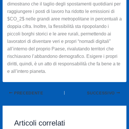
dimostrano che il taglio degli spostamenti quotidiani per
raggiungere i posti di lavoro ha ridotto le emissioni di
$CO_2$
nelle grandi aree metropolitane in percentuali a
doppia cifra. Inoltre, la flessibilità sta ripopolando i
piccoli borghi storici e le aree rurali, permettendo ai
lavoratori di diventare veri e propri “nomadi digitali”
all’interno del proprio Paese, rivalutando territori che
rischiavano l’abbandono demografico. Esigere i propri
diritti, quindi, è un atto di responsabilità che fa bene a te
e all’intero pianeta.
PRECEDENTE
SUCCESSIVO
Articoli correlati