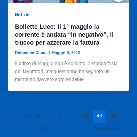
Notizie
Bollette Luce: Il 1° maggio la
corrente è andata “in negativo”, il
trucco per azzerare la fattura
Domenico Donati
/
Maggio 9, 2026
Il primo di maggio non è soltanto la storica festa
dei lavoratori, ma quest’anno ha segnato un
momento davvero sorprendente
←
Precedente
1
…
42
43
44
…
71
Successivo
→